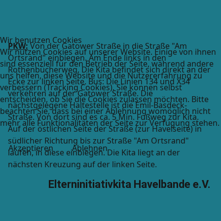
Wir benutzen Cookies
PKW:
Von der Gatower Straße in die Straße "Am
Wir nutzen Cookies auf unserer Website. Einige von ihnen
Ortsrand" einbiegen. Am Ende links in den
sind essenziell für den Betrieb der Seite, während andere
Rothenbücherweg. Die Kita befindet sich direkt an der
uns helfen, diese Website und die Nutzererfahrung zu
Ecke zur linken Seite. Bus: Die Linien 134 und X34
verbessern (Tracking Cookies). Sie können selbst
verkehren auf der Gatower Straße. Die
entscheiden, ob Sie die Cookies zulassen möchten. Bitte
nächstgelegene Haltestelle ist die Emil-Basdeck-
beachten Sie, dass bei einer Ablehnung womöglich nicht
Straße. Von dort sind es ca. 5 Min. Fußweg zur Kita.
mehr alle Funktionalitäten der Seite zur Verfügung stehen.
Auf der östlichen Seite der Straße (zur Havelseite) in
südlicher Richtung bis zur Straße "Am Ortsrand"
Akzeptieren
Ablehnen
laufen, in diese einbiegen. Die Kita liegt an der
nächsten Kreuzung auf der linken Seite.
Elterninitiativkita Havelbande e.V.