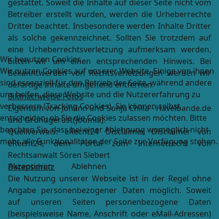
gestattet. Soweit die Inhalte auf dieser Seite nicht vom
Betreiber erstellt wurden, werden die Urheberrechte
Dritter beachtet. Insbesondere werden Inhalte Dritter
als solche gekennzeichnet. Sollten Sie trotzdem auf
eine Urheberrechtsverletzung aufmerksam werden,
Wir benutzen Cookies
bitten wir um einen entsprechenden Hinweis. Bei
Wir nutzen Cookies auf unserer Website. Einige von ihnen
Bekanntwerden von Rechtsverletzungen werden wir
sind essenziell für den Betrieb der Seite, während andere
derartige Inhalte umgehend entfernen.
uns helfen, diese Website und die Nutzererfahrung zu
Bildnachweise Fotos
verbessern (Tracking Cookies). Sie können selbst
Eigentum von Johann und Sonja Chilla - Havelbande.de
entscheiden, ob Sie die Cookies zulassen möchten. Bitte
und Grundgerüst(Joomla).
beachten Sie, dass bei einer Ablehnung womöglich nicht
Quellverweis: eRecht24 Disclaimer, Disclaimer von
mehr alle Funktionalitäten der Seite zur Verfügung stehen.
eRecht24, dem Portal zum Internetrecht von
Rechtsanwalt Sören Siebert
Akzeptieren
Ablehnen
Datenschutz
Die Nutzung unserer Webseite ist in der Regel ohne
Angabe personenbezogener Daten möglich. Soweit
auf unseren Seiten personenbezogene Daten
(beispielsweise Name, Anschrift oder eMail-Adressen)