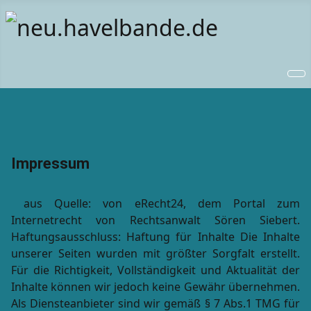
Impressum
aus Quelle: von eRecht24, dem Portal zum
Internetrecht von Rechtsanwalt Sören Siebert.
Haftungsausschluss: Haftung für Inhalte Die Inhalte
unserer Seiten wurden mit größter Sorgfalt erstellt.
Für die Richtigkeit, Vollständigkeit und Aktualität der
Inhalte können wir jedoch keine Gewähr übernehmen.
Als Diensteanbieter sind wir gemäß § 7 Abs.1 TMG für